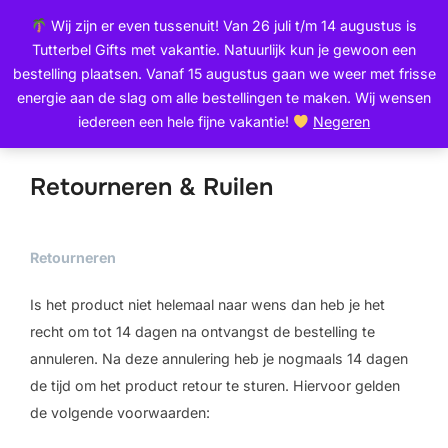
Ga
de
Wij zijn er even tussenuit! Van 26 juli t/m 14 augustus is
naar
inhoud
Zoek
Tutterbel Gifts met vakantie. Natuurlijk kun je gewoon een
de
TOGGLE
naar:
bestelling plaatsen. Vanaf 15 augustus gaan we weer met frisse
inhoud
energie aan de slag om alle bestellingen te maken. Wij wensen
iedereen een hele fijne vakantie!
Negeren
Retourneren & Ruilen
Retourneren
Is het product niet helemaal naar wens dan heb je het
recht om tot 14 dagen na ontvangst de bestelling te
annuleren. Na deze annulering heb je nogmaals 14 dagen
de tijd om het product retour te sturen. Hiervoor gelden
de volgende voorwaarden: