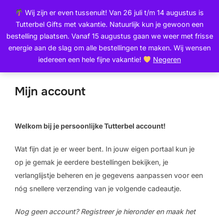
Ga
de
Wij zijn er even tussenuit! Van 26 juli t/m 14 augustus is
naar
inhoud
Zoek
Tutterbel Gifts met vakantie. Natuurlijk kun je gewoon een
de
TOGGLE
naar:
bestelling plaatsen. Vanaf 15 augustus gaan we weer met frisse
inhoud
energie aan de slag om alle bestellingen te maken. Wij wensen
iedereen een hele fijne vakantie!
Negeren
Mijn account
Welkom bij je persoonlijke Tutterbel account!
Wat fijn dat je er weer bent. In jouw eigen portaal kun je
op je gemak je eerdere bestellingen bekijken, je
verlanglijstje beheren en je gegevens aanpassen voor een
nóg snellere verzending van je volgende cadeautje.
Nog geen account? Registreer je hieronder en maak het