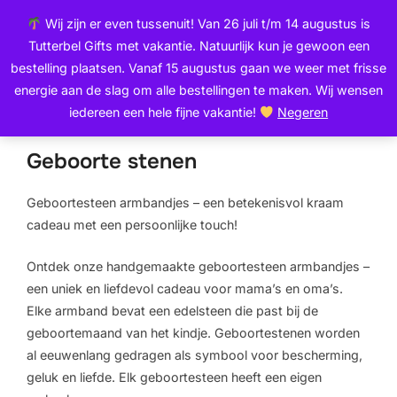
Ga
de
Wij zijn er even tussenuit! Van 26 juli t/m 14 augustus is
naar
inhoud
Zoek
Tutterbel Gifts met vakantie. Natuurlijk kun je gewoon een
de
TOGGLE
naar:
bestelling plaatsen. Vanaf 15 augustus gaan we weer met frisse
inhoud
energie aan de slag om alle bestellingen te maken. Wij wensen
iedereen een hele fijne vakantie!
Negeren
Home
/
Sieraden
/ Geboorte stenen
Geboorte stenen
Geboortesteen armbandjes – een betekenisvol kraam
cadeau met een persoonlijke touch!
Ontdek onze handgemaakte geboortesteen armbandjes –
een uniek en liefdevol cadeau voor mama’s en oma’s.
Elke armband bevat een edelsteen die past bij de
geboortemaand van het kindje. Geboortestenen worden
al eeuwenlang gedragen als symbool voor bescherming,
geluk en liefde. Elk geboortesteen heeft een eigen