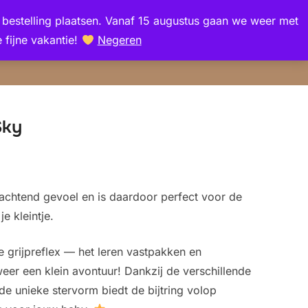
en bestelling plaatsen. Vanaf 15 augustus gaan we weer met
Zoek
 fijne vakantie!
Negeren
TOGGLE Z
naar:
Sky
zachtend gevoel en is daardoor perfect voor de
e kleintje.
e grijpreflex — het leren vastpakken en
eer een klein avontuur! Dankzij de verschillende
de unieke stervorm biedt de bijtring volop