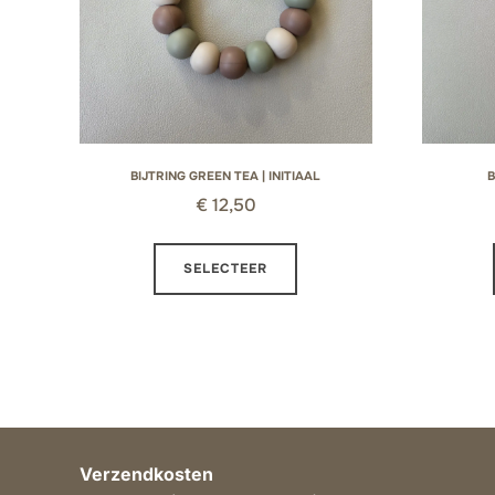
BIJTRING GREEN TEA | INITIAAL
B
€
12,50
Dit
SELECTEER
product
heeft
meerdere
variaties.
Deze
optie
kan
Verzendkosten
gekozen