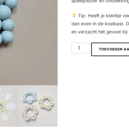
speelplezier en ontdekkin
Tip: Heeft je kleintje v
dan even in de koelkast. D
en verzacht het gevoel bij 
Bijtring
TOEVOEGEN A
Sterre
|
Sky
aantal