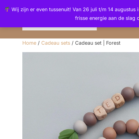
Ga
de
Wij zijn er even tussenuit! Van 26 juli t/m 14 augustus
naar
inhoud
frisse energie aan de slag 
de
inhoud
Home
/
Cadeau sets
/ Cadeau set | Forest