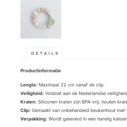
D E T A I L S
Productinformatie
Lengte:
Maximaal 22 cm vanaf de clip.
Veiligheid:
Voldoet aan de Nederlandse veilighei
Kralen:
Siliconen kralen zijn BPA-vrij; houten kr
Clip:
Gemaakt van onbehandeld beukenhout met ve
Verpakking:
Wordt geleverd in een handig katoen