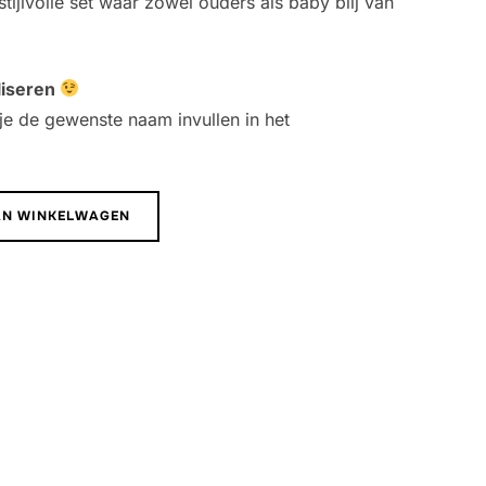
stijlvolle set waar zowel ouders als baby blij van
liseren
je de gewenste naam invullen in het
AN WINKELWAGEN