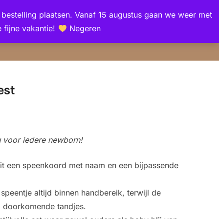
en bestelling plaatsen. Vanaf 15 augustus gaan we weer met
Zoek
 fijne vakantie!
Negeren
TOGGLE Z
naar:
est
 voor iedere newborn!
uit een speenkoord met naam en een bijpassende
peentje altijd binnen handbereik, terwijl de
bij doorkomende tandjes.