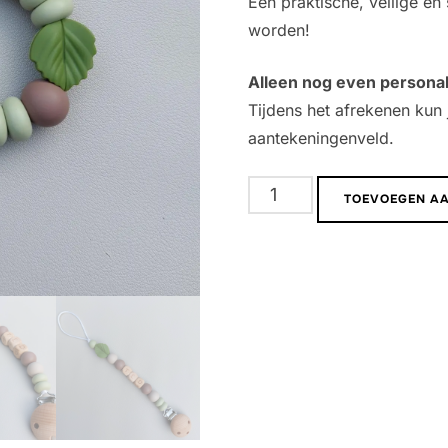
Een praktische, veilige en 
worden!
Alleen nog even persona
Tijdens het afrekenen kun 
aantekeningenveld.
Cadeau
TOEVOEGEN A
set
|
Forest
aantal