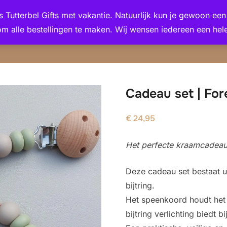
 is Tutterbel Gifts met vakantie. Natuurlijk kun je gewoon e
om alle bestellingen te maken. Wij wensen iedereen een hele
Cadeau set | For
€
24,95
Het perfecte kraamcadeau
Deze cadeau set bestaat 
bijtring.
Het speenkoord houdt het s
bijtring verlichting biedt 