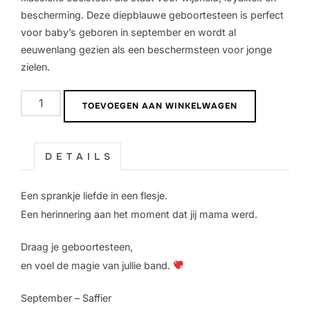
bescherming. Deze diepblauwe geboortesteen is perfect
voor baby’s geboren in september en wordt al
eeuwenlang gezien als een beschermsteen voor jonge
zielen.
Geboortesteen
TOEVOEGEN AAN WINKELWAGEN
Zilver
|
September
D E T A I L S
aantal
Een sprankje liefde in een flesje.
Een herinnering aan het moment dat jij mama werd.
Draag je geboortesteen,
en voel de magie van jullie band.
September – Saffier