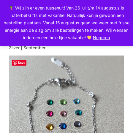
Ga
de
Wij zijn er even tussenuit! Van 26 juli t/m 14 augustus is
naar
inhoud
Zoek
Tutterbel Gifts met vakantie. Natuurlijk kun je gewoon een
de
TOGGLE
naar:
bestelling plaatsen. Vanaf 15 augustus gaan we weer met frisse
inhoud
energie aan de slag om alle bestellingen te maken. Wij wensen
iedereen een hele fijne vakantie!
Negeren
Home
/
Sieraden
/
Geboorte stenen
/ Geboortesteen
Zilver | September
Save