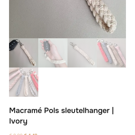
Macramé Pols sleutelhanger |
Ivory
Oorspronkelijke
Huidige