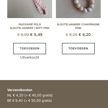
MACRAMÉ POLS
SLEUTELHANGER | CHAMPAGNE
SLEUTELHANGER | SOFT PINK
PINK
Oorspronkelijke
Huidige
Oorspronkelijke
Huidige
€
8,99
€
5,49
€
8,25
€
6,20
prijs
prijs
prijs
prijs
was:
is:
was:
is:
TOEVOEGEN
TOEVOEGEN
€ 8,99.
€ 5,49.
€ 8,25.
€ 6,20.
Uitverkocht
Verzendkosten
NL € 4,20 (> € 40,00 gratis)
BE € 9,40 (> € 50,00 gratis)