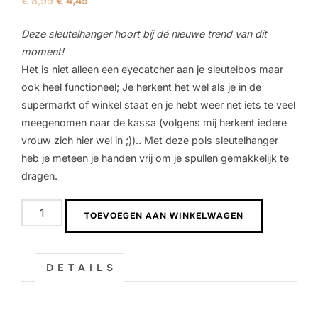
€
8,99
€
4,49
prijs
prijs
Deze sleutelhanger hoort bij dé nieuwe trend van dit
was:
is:
moment!
€ 8,99.
€ 4,49.
Het is niet alleen een eyecatcher aan je sleutelbos maar
ook heel functioneel; Je herkent het wel als je in de
supermarkt of winkel staat en je hebt weer net iets te veel
meegenomen naar de kassa (volgens mij herkent iedere
vrouw zich hier wel in ;)).. Met deze pols sleutelhanger
heb je meteen je handen vrij om je spullen gemakkelijk te
dragen.
Macramé
TOEVOEGEN AAN WINKELWAGEN
Pols
sleutelhanger
|
D E T A I L S
Ivory
aantal