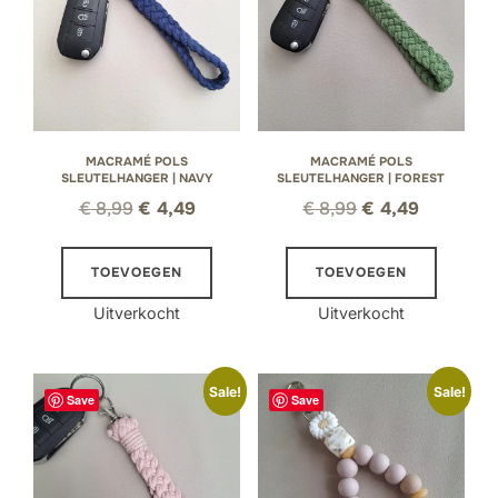
MACRAMÉ POLS
MACRAMÉ POLS
SLEUTELHANGER | NAVY
SLEUTELHANGER | FOREST
Oorspronkelijke
Huidige
Oorspronkelijke
Huidige
€
8,99
€
4,49
€
8,99
€
4,49
prijs
prijs
prijs
prijs
was:
is:
was:
is:
TOEVOEGEN
TOEVOEGEN
€ 8,99.
€ 4,49.
€ 8,99.
€ 4,49.
Uitverkocht
Uitverkocht
Sale!
Sale!
Save
Save