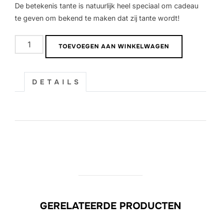
De betekenis tante is natuurlijk heel speciaal om cadeau
te geven om bekend te maken dat zij tante wordt!
Morse
TOEVOEGEN AAN WINKELWAGEN
code
armband
|
D E T A I L S
Tante
aantal
GERELATEERDE PRODUCTEN