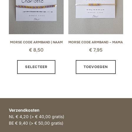
MORSE CODE ARMBAND | NAAM
MORSE CODE ARMBAND – MAMA
€
8,50
€
7,95
Dit
SELECTEER
TOEVOEGEN
product
heeft
meerdere
variaties.
Deze
optie
Verzendkosten
kan
NL € 4,20 (> € 40,00 gratis)
gekozen
BE € 9,40 (> € 50,00 gratis)
worden