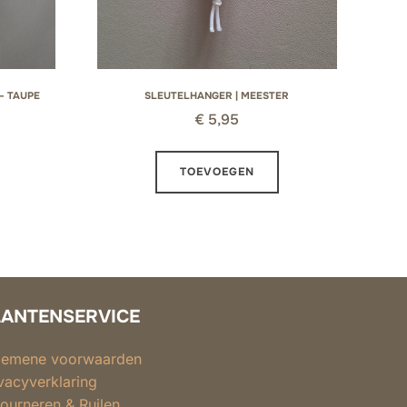
– TAUPE
SLEUTELHANGER | MEESTER
€
5,95
TOEVOEGEN
LANTENSERVICE
gemene voorwaarden
vacyverklaring
ourneren & Ruilen