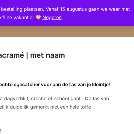
en bestelling plaatsen. Vanaf 15 augustus gaan we weer met
Zoek
 fijne vakantie!
Negeren
TOGGLE Z
naar:
acramé | met naam
echte eyecatcher voor aan de tas van je kleintje!
derdagverblijf, crèche of school gaat.. De tas van
kelijk duidelijk gemerkt met een hele toffe
!