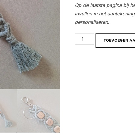
Op de laatste pagina bij 
invullen in het aantekeni
personaliseren.
Sleutelhanger
TOEVOEGEN A
Macramé
|
met
naam
aantal