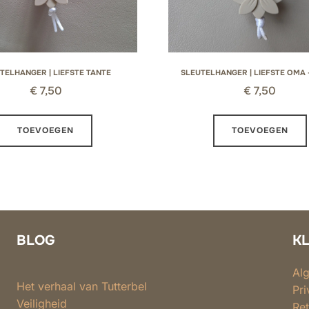
TELHANGER | LIEFSTE TANTE
SLEUTELHANGER | LIEFSTE OMA 
€
7,50
€
7,50
TOEVOEGEN
TOEVOEGEN
BLOG
K
Al
Het verhaal van Tutterbel
Pri
Veiligheid
Ret