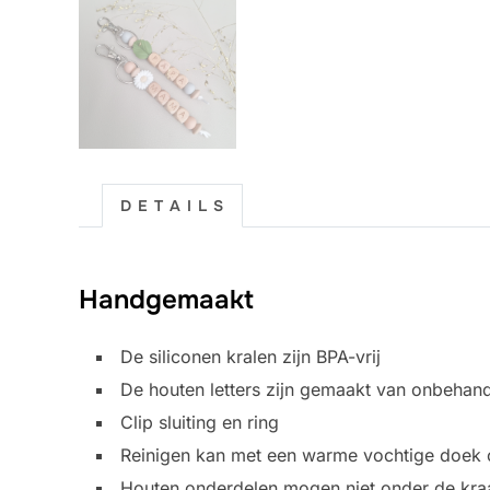
D E T A I L S
Handgemaakt
De siliconen kralen zijn BPA-vrij
De houten letters zijn gemaakt van onbehan
Clip sluiting en ring
Reinigen kan met een warme vochtige doek 
Houten onderdelen mogen niet onder de kraan