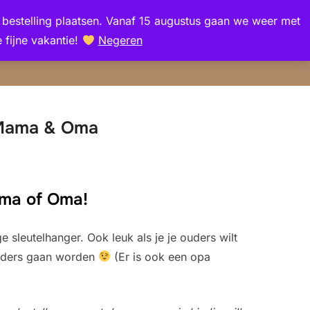
en bestelling plaatsen. Vanaf 15 augustus gaan we weer met
Zoek
 fijne vakantie!
Negeren
TOGGLE Z
naar:
 Mama & Oma
ama of Oma!
e sleutelhanger. Ook leuk als je je ouders wilt
ouders gaan worden
(Er is ook een opa