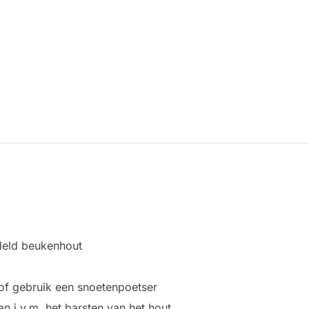
deld beukenhout
of gebruik een snoetenpoetser
 i.v.m. het barsten van het hout.