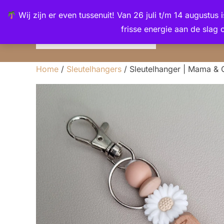
Ga
de
Wij zijn er even tussenuit! Van 26 juli t/m 14 augustus
naar
inhoud
frisse energie aan de slag 
de
inhoud
Home
/
Sleutelhangers
/ Sleutelhanger | Mama &