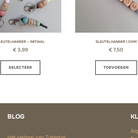
LEUTELHANGER – INITIAAL
SLEUTELHANGER | OOM
€
3,99
€
7,50
Dit
SELECTEER
TOEVOEGEN
product
heeft
meerdere
variaties.
Deze
optie
BLOG
K
kan
gekozen
Al
Het verhaal van Tutterbel