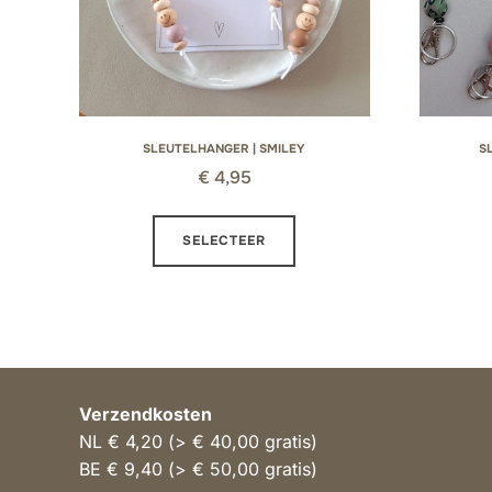
SLEUTELHANGER | SMILEY
S
€
4,95
Dit
SELECTEER
product
heeft
meerdere
variaties.
Deze
optie
Verzendkosten
kan
NL € 4,20 (> € 40,00 gratis)
gekozen
BE € 9,40 (> € 50,00 gratis)