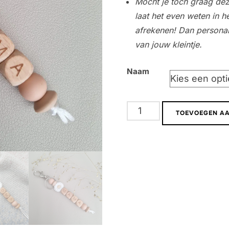
Mocht je toch graag dez
laat het even weten in h
afrekenen! Dan personal
van jouw kleintje.
Naam
Sleutelhanger
TOEVOEGEN A
|
Mama
&
Oma
aantal