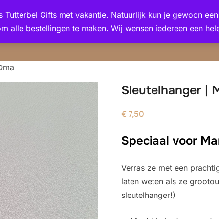
 is Tutterbel Gifts met vakantie. Natuurlijk kun je gewoon e
om alle bestellingen te maken. Wij wensen iedereen een hele
 Oma
Sleutelhanger |
€
7,50
Speciaal voor M
Verras ze met een prachtig
laten weten als ze groot
sleutelhanger!)