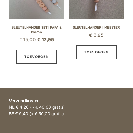
SLEUTELHANGER SET | PAPA &
SLEUTELHANGER | MEESTER
MAMA
€
5,95
Oorspronkelijke
Huidige
€
15,00
€
12,95
prijs
prijs
TOEVOEGEN
was:
is:
TOEVOEGEN
€ 15,00.
€ 12,95.
Verzendkosten
NL € 4,20 (> € 40,00 gratis)
BE € 9,40 (> € 50,00 gratis)