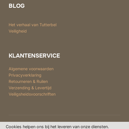
BLOG
Het verhaal van Tutterbel
Veiligheid
KLANTENSERVICE
Algemene voorwaarden
Privacyverklaring
Retourneren & Ruilen
Verzending & Levertijd
Veiligsheidsvoorschriften
Privacyverklaring
Cookies helpen ons bij het leveren van onze diensten.