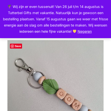
Ga
de
Wij zijn er even tussenuit! Van 26 juli t/m 14 augustus is
naar
inhoud
Zoek
Tutterbel Gifts met vakantie. Natuurlijk kun je gewoon een
de
TOGGLE
naar:
bestelling plaatsen. Vanaf 15 augustus gaan we weer met frisse
inhoud
energie aan de slag om alle bestellingen te maken. Wij wensen
iedereen een hele fijne vakantie!
Negeren
Home
/
Sleutelhangers
/ Sleutelhanger | Oom
Save