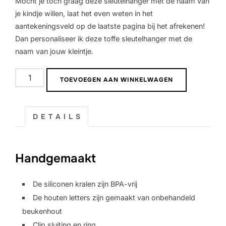
Mocht je toch graag deze sleutelhanger met de naam van
je kindje willen, laat het even weten in het
aantekeningsveld op de laatste pagina bij het afrekenen!
Dan personaliseer ik deze toffe sleutelhanger met de
naam van jouw kleintje.
Sleutelhanger
TOEVOEGEN AAN WINKELWAGEN
|
Oom
aantal
D E T A I L S
Handgemaakt
De siliconen kralen zijn BPA-vrij
De houten letters zijn gemaakt van onbehandeld
beukenhout
Clip sluiting en ring