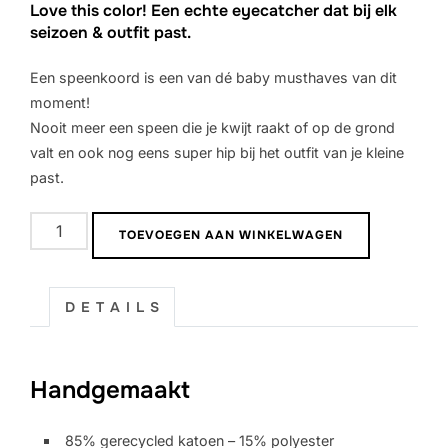
Love this color! Een echte eyecatcher dat bij elk
seizoen & outfit past.
Een speenkoord is een van dé baby musthaves van dit
moment!
Nooit meer een speen die je kwijt raakt of op de grond
valt en ook nog eens super hip bij het outfit van je kleine
past.
Speenkoord
TOEVOEGEN AAN WINKELWAGEN
Infinity
|
Grijs
D E T A I L S
aantal
Handgemaakt
85% gerecycled katoen – 15% polyester