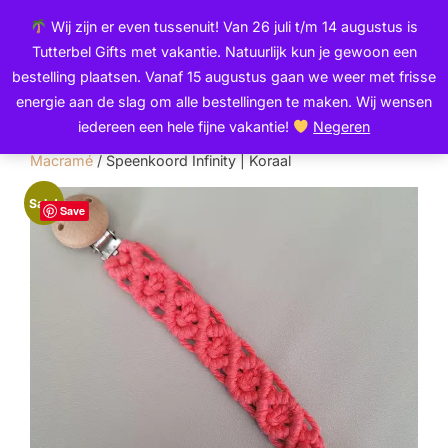
Ga
de
Wij zijn er even tussenuit! Van 26 juli t/m 14 augustus is
naar
inhoud
Zoek
Tutterbel Gifts met vakantie. Natuurlijk kun je gewoon een
de
TOGGLE
naar:
bestelling plaatsen. Vanaf 15 augustus gaan we weer met frisse
inhoud
energie aan de slag om alle bestellingen te maken. Wij wensen
iedereen een hele fijne vakantie!
Negeren
Home
/
Speenkoorden
/
Speenkoord |
Macramé
/ Speenkoord Infinity | Koraal
Sale!
Save