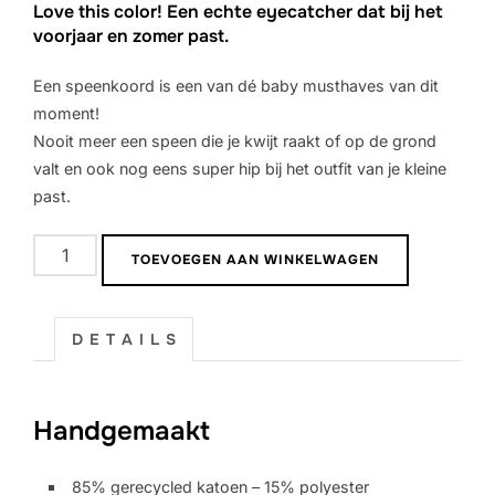
Love this color! Een echte eyecatcher dat bij het
was:
is:
voorjaar en zomer past.
€ 13,95.
€ 8,95.
Een speenkoord is een van dé baby musthaves van dit
moment!
Nooit meer een speen die je kwijt raakt of op de grond
valt en ook nog eens super hip bij het outfit van je kleine
past.
Speenkoord
TOEVOEGEN AAN WINKELWAGEN
Infinity
|
Koraal
D E T A I L S
aantal
Handgemaakt
85% gerecycled katoen – 15% polyester