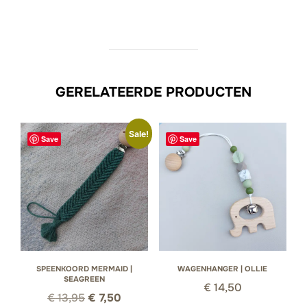
GERELATEERDE PRODUCTEN
Sale!
Save
Save
SPEENKOORD MERMAID |
WAGENHANGER | OLLIE
SEAGREEN
€
14,50
Oorspronkelijke
Huidige
€
13,95
€
7,50