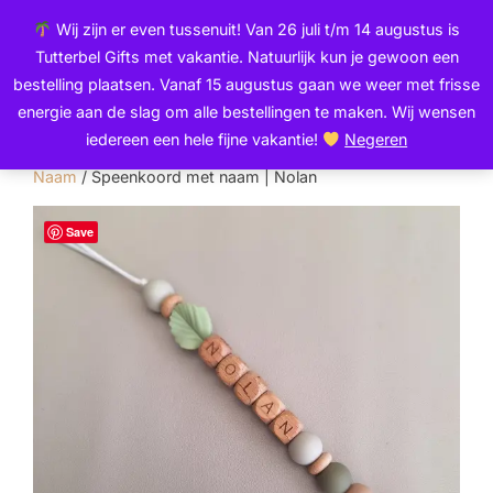
Ga
de
Wij zijn er even tussenuit! Van 26 juli t/m 14 augustus is
naar
inhoud
Zoek
Tutterbel Gifts met vakantie. Natuurlijk kun je gewoon een
de
TOGGLE
naar:
bestelling plaatsen. Vanaf 15 augustus gaan we weer met frisse
inhoud
energie aan de slag om alle bestellingen te maken. Wij wensen
iedereen een hele fijne vakantie!
Negeren
Home
/
Speenkoorden
/
Speenkoord |
Naam
/ Speenkoord met naam | Nolan
Save