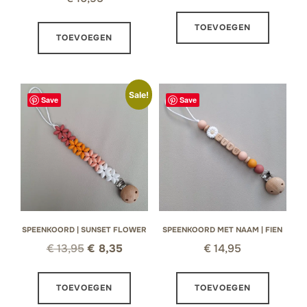
TOEVOEGEN
TOEVOEGEN
Sale!
Save
Save
SPEENKOORD | SUNSET FLOWER
SPEENKOORD MET NAAM | FIEN
Oorspronkelijke
Huidige
€
13,95
€
8,35
€
14,95
prijs
prijs
was:
is:
TOEVOEGEN
TOEVOEGEN
€ 13,95.
€ 8,35.