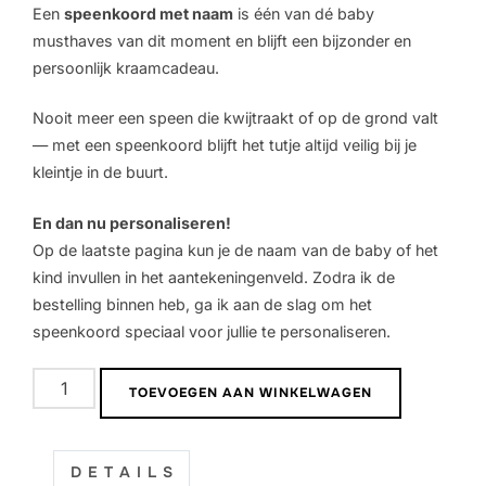
Een
speenkoord met naam
is één van dé baby
musthaves van dit moment en blijft een bijzonder en
persoonlijk kraamcadeau.
Nooit meer een speen die kwijtraakt of op de grond valt
— met een speenkoord blijft het tutje altijd veilig bij je
kleintje in de buurt.
En dan nu personaliseren!
Op de laatste pagina kun je de naam van de baby of het
kind invullen in het aantekeningenveld. Zodra ik de
bestelling binnen heb, ga ik aan de slag om het
speenkoord speciaal voor jullie te personaliseren.
Speenkoord
TOEVOEGEN AAN WINKELWAGEN
met
naam
|
D E T A I L S