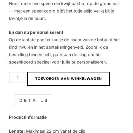
Nooit meer een speen die kwijtraakt of op de grond valt
— met een speenkoord blijft het tutje altijd veilig bij je
kleintje in de buurt.
En dan nu personaliseren!
Op de laatste pagina kun je de naam van de baby of het
kind invullen in het aantekeningenveld. Zodra ik de
bestelling binnen heb, ga ik aan de slag om het
speenkoord speciaal voor jullie te personaliseren.
Speenkoord
TOEVOEGEN AAN WINKELWAGEN
met
naam
|
D E T A I L S
Finn
aantal
Productinformatie
Lengte:
Maximaal 22 cm vanaf de clip.