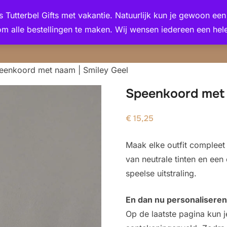
 is Tutterbel Gifts met vakantie. Natuurlijk kun je gewoon e
om alle bestellingen te maken. Wij wensen iedereen een hele
eenkoord met naam | Smiley Geel
Speenkoord met 
€
15,25
Maak elke outfit compleet
van neutrale tinten en ee
speelse uitstraling.
En dan nu personaliseren
Op de laatste pagina kun j