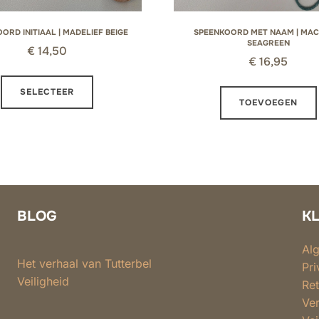
ORD INITIAAL | MADELIEF BEIGE
SPEENKOORD MET NAAM | MA
SEAGREEN
€
14,50
€
16,95
Dit
SELECTEER
product
TOEVOEGEN
heeft
meerdere
variaties.
Deze
optie
BLOG
K
kan
gekozen
Al
worden
Het verhaal van Tutterbel
Pri
op
Veiligheid
Ret
de
Ver
productpagina