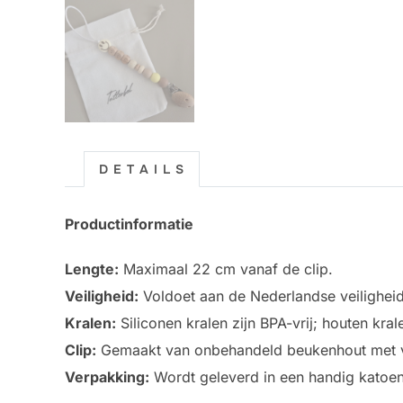
D E T A I L S
Productinformatie
Lengte:
Maximaal 22 cm vanaf de clip.
Veiligheid:
Voldoet aan de Nederlandse veilighei
Kralen:
Siliconen kralen zijn BPA-vrij; houten kr
Clip:
Gemaakt van onbehandeld beukenhout met ve
Verpakking:
Wordt geleverd in een handig katoen