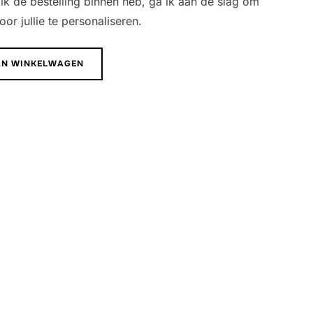
ik de bestelling binnen heb, ga ik aan de slag om
or jullie te personaliseren.
AN WINKELWAGEN