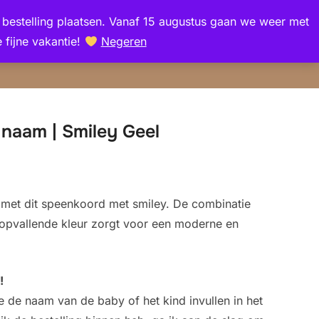
en bestelling plaatsen. Vanaf 15 augustus gaan we weer met
Zoek
 fijne vakantie!
Negeren
TOGGLE Z
naar:
naam | Smiley Geel
 met dit speenkoord met smiley. De combinatie
n opvallende kleur zorgt voor een moderne en
!
e de naam van de baby of het kind invullen in het