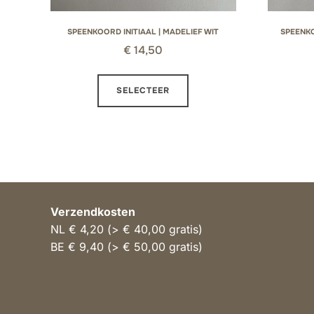
SPEENKOORD INITIAAL | MADELIEF WIT
SPEENKO
€
14,50
Dit
SELECTEER
product
heeft
meerdere
variaties.
Deze
optie
Verzendkosten
kan
NL € 4,20 (> € 40,00 gratis)
gekozen
BE € 9,40 (> € 50,00 gratis)
worden
op
de
productpagina