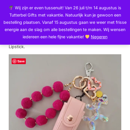
Ga
de
Wij zijn er even tussenuit! Van 26 juli t/m 14 augustus is
naar
inhoud
Zoek
Tutterbel Gifts met vakantie. Natuurlijk kun je gewoon een
de
TOGGLE
naar:
bestelling plaatsen. Vanaf 15 augustus gaan we weer met frisse
inhoud
energie aan de slag om alle bestellingen te maken. Wij wensen
iedereen een hele fijne vakantie!
Negeren
Home
/
Nieuwe items
/ Tassenhanger – But. First.
Lipstick.
Save