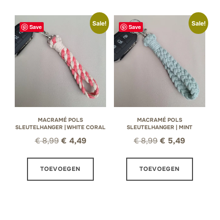
Sale!
Sale!
Save
Save
MACRAMÉ POLS
MACRAMÉ POLS
SLEUTELHANGER | WHITE CORAL
SLEUTELHANGER | MINT
Oorspronkelijke
Huidige
Oorspronkelijke
Huidige
€
8,99
€
4,49
€
8,99
€
5,49
prijs
prijs
prijs
prijs
was:
is:
was:
is:
TOEVOEGEN
TOEVOEGEN
€ 8,99.
€ 4,49.
€ 8,99.
€ 5,49.