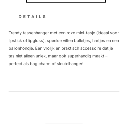
But.
First.
D E T A I L S
Lipstick.
aantal
Trendy tassenhanger met een roze mini-tasje (ideaal voor
lipstick of lipgloss), speelse vilten bolletjes, hartjes en een
ballonhondje. Een vrolijk en praktisch accessoire dat je
tas niet alleen uniek, maar ook superhandig maakt –
perfect als bag charm of sleutelhanger!