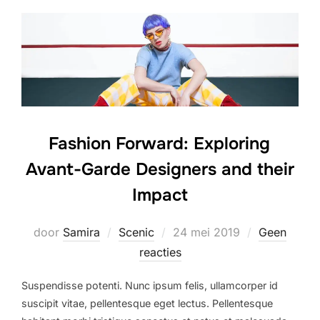
Fashion Forward: Exploring
Avant-Garde Designers and their
Impact
Geplaatst
door
Samira
Scenic
24 mei 2019
Geen
op
reacties
Suspendisse potenti. Nunc ipsum felis, ullamcorper id
suscipit vitae, pellentesque eget lectus. Pellentesque