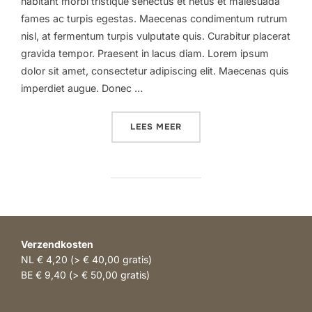
habitant morbi tristique senectus et netus et malesuada
fames ac turpis egestas. Maecenas condimentum rutrum
nisl, at fermentum turpis vulputate quis. Curabitur placerat
gravida tempor. Praesent in lacus diam. Lorem ipsum
dolor sit amet, consectetur adipiscing elit. Maecenas quis
imperdiet augue. Donec …
“FASHION FORWARD: EXPL
LEES MEER
Verzendkosten
NL € 4,20 (> € 40,00 gratis)
BE € 9,40 (> € 50,00 gratis)