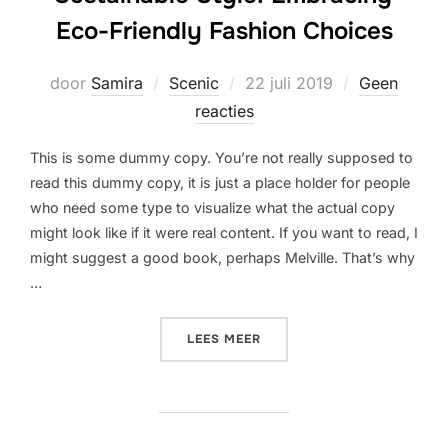
Eco-Friendly Fashion Choices
Geplaatst
door
Samira
Scenic
22 juli 2019
Geen
op
reacties
This is some dummy copy. You’re not really supposed to
read this dummy copy, it is just a place holder for people
who need some type to visualize what the actual copy
might look like if it were real content. If you want to read, I
might suggest a good book, perhaps Melville. That’s why
…
“SUSTAINABLE STYLE: EMB
LEES MEER