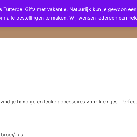
 is Tutterbel Gifts met vakantie. Natuurlijk kun je gewoon e
om alle bestellingen te maken. Wij wensen iedereen een hele
ind je handige en leuke accessoires voor kleintjes. Perfec
 broer/zus