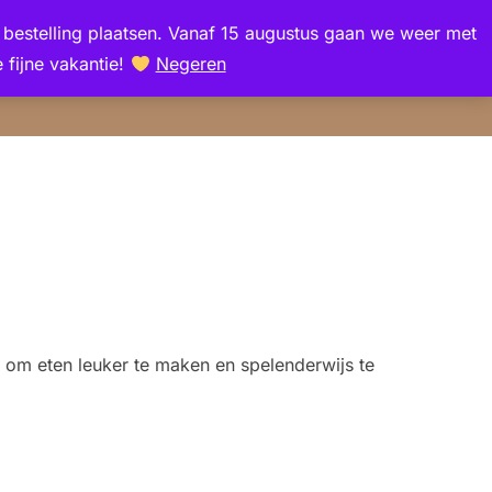
en bestelling plaatsen. Vanaf 15 augustus gaan we weer met
Zoek
 fijne vakantie!
Negeren
TOGGLE Z
naar:
t om eten leuker te maken en spelenderwijs te