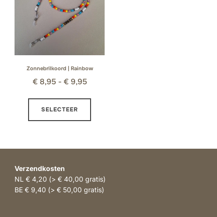
kan
kan
gekozen
gekozen
worden
worden
op
op
de
de
productpagina
product
Zonnebrilkoord | Rainbow
Prijsklasse:
€
8,95
-
€
9,95
€ 8,95
Dit
tot
SELECTEER
product
€ 9,95
heeft
meerdere
variaties.
Deze
Verzendkosten
optie
NL € 4,20 (> € 40,00 gratis)
kan
BE € 9,40 (> € 50,00 gratis)
gekozen
worden