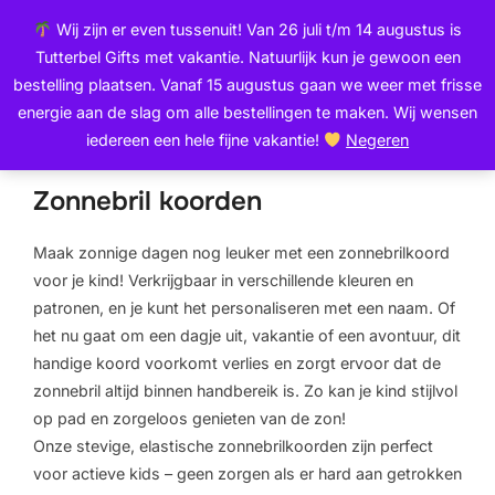
Ga
de
Wij zijn er even tussenuit! Van 26 juli t/m 14 augustus is
naar
inhoud
Zoek
Tutterbel Gifts met vakantie. Natuurlijk kun je gewoon een
de
TOGGLE
naar:
bestelling plaatsen. Vanaf 15 augustus gaan we weer met frisse
inhoud
energie aan de slag om alle bestellingen te maken. Wij wensen
iedereen een hele fijne vakantie!
Negeren
Home
/
Sieraden
/ Zonnebril koorden
Zonnebril koorden
Maak zonnige dagen nog leuker met een zonnebrilkoord
voor je kind! Verkrijgbaar in verschillende kleuren en
patronen, en je kunt het personaliseren met een naam. Of
het nu gaat om een dagje uit, vakantie of een avontuur, dit
handige koord voorkomt verlies en zorgt ervoor dat de
zonnebril altijd binnen handbereik is. Zo kan je kind stijlvol
op pad en zorgeloos genieten van de zon!
Onze stevige, elastische zonnebrilkoorden zijn perfect
voor actieve kids – geen zorgen als er hard aan getrokken