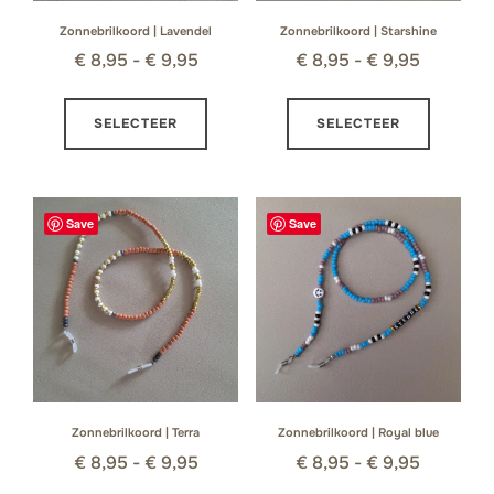
productpagina
product
Zonnebrilkoord | Lavendel
Zonnebrilkoord | Starshine
Prijsklasse:
Prijsklas
€
8,95
-
€
9,95
€
8,95
-
€
9,95
€ 8,95
€ 8,95
Dit
Dit
tot
tot
SELECTEER
SELECTEER
product
product
€ 9,95
€ 9,95
heeft
heeft
meerdere
meerder
variaties.
variaties
Save
Save
Deze
Deze
optie
optie
kan
kan
gekozen
gekozen
worden
worden
op
op
de
de
productpagina
product
Zonnebrilkoord | Terra
Zonnebrilkoord | Royal blue
Prijsklasse:
Prijsklas
€
8,95
-
€
9,95
€
8,95
-
€
9,95
€ 8,95
€ 8,95