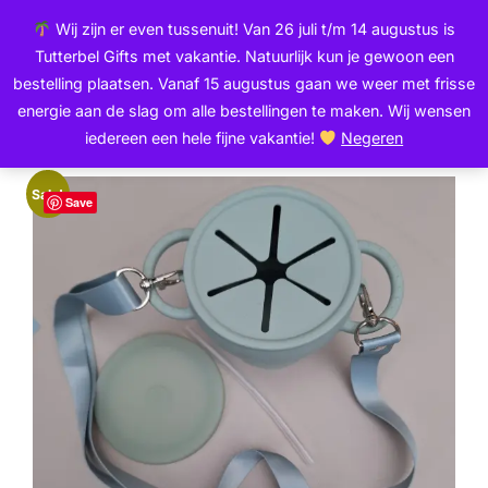
Ga
de
Wij zijn er even tussenuit! Van 26 juli t/m 14 augustus is
naar
inhoud
Zoek
Tutterbel Gifts met vakantie. Natuurlijk kun je gewoon een
de
TOGGLE
naar:
bestelling plaatsen. Vanaf 15 augustus gaan we weer met frisse
inhoud
energie aan de slag om alle bestellingen te maken. Wij wensen
iedereen een hele fijne vakantie!
Negeren
Home
/
Food & Play
/ Drink & Snack cup | Dragon
Sale!
Save