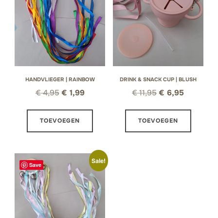
HANDVLIEGER | RAINBOW
DRINK & SNACK CUP | BLUSH
Oorspronkelijke
Huidige
Oorspronkelijke
Huidige
€
4,95
€
1,99
€
11,95
€
6,95
prijs
prijs
prijs
prijs
was:
is:
was:
is:
TOEVOEGEN
TOEVOEGEN
€ 4,95.
€ 1,99.
€ 11,95.
€ 6,95.
Sale!
Save