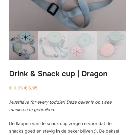
Drink & Snack cup | Dragon
Oorspronkelijke
Huidige
€
11,95
€
6,95
prijs
prijs
Musthave for every toddler! Deze beker is op twee
was:
is:
manieren te gebruiken.
€ 11,95.
€ 6,95.
De flappen van de snack cup zorgen ervoor dat de
snacks goed en stevig
in
de beker blijven ;). De deksel