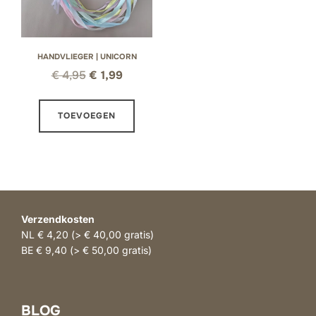
HANDVLIEGER | UNICORN
Oorspronkelijke
Huidige
€
4,95
€
1,99
prijs
prijs
was:
is:
TOEVOEGEN
€ 4,95.
€ 1,99.
Verzendkosten
NL € 4,20 (> € 40,00 gratis)
BE € 9,40 (> € 50,00 gratis)
BLOG