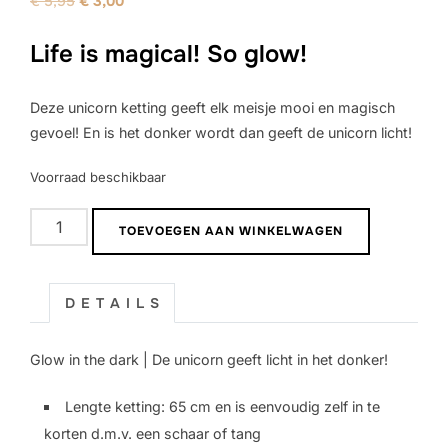
€
5,95
€
3,00
prijs
prijs
Life is magical! So glow!
was:
is:
€ 5,95.
€ 3,00.
Deze unicorn ketting geeft elk meisje mooi en magisch
gevoel! En is het donker wordt dan geeft de unicorn licht!
Voorraad beschikbaar
Meidenketting
TOEVOEGEN AAN WINKELWAGEN
|
Unicorn
|
D E T A I L S
Coral
glow
Glow in the dark | De unicorn geeft licht in het donker!
aantal
Lengte ketting: 65 cm en is eenvoudig zelf in te
korten d.m.v. een schaar of tang