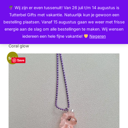
Ga
de
Wij zijn er even tussenuit! Van 26 juli t/m 14 augustus is
naar
inhoud
Zoek
Tutterbel Gifts met vakantie. Natuurlijk kun je gewoon een
de
TOGGLE
naar:
bestelling plaatsen. Vanaf 15 augustus gaan we weer met frisse
inhoud
energie aan de slag om alle bestellingen te maken. Wij wensen
iedereen een hele fijne vakantie!
Negeren
Home
/
Sieraden
/
Kettingen
/ Meidenketting | Unicorn |
Coral glow
Sale!
Save