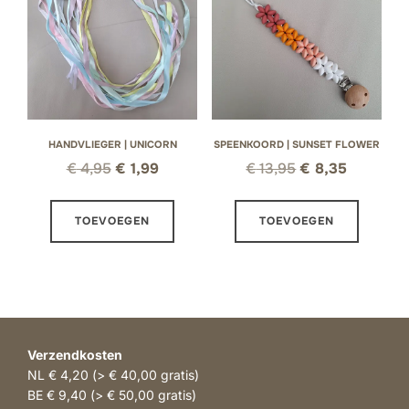
HANDVLIEGER | UNICORN
SPEENKOORD | SUNSET FLOWER
Oorspronkelijke
Huidige
Oorspronkelijke
Huidige
€
4,95
€
1,99
€
13,95
€
8,35
prijs
prijs
prijs
prijs
was:
is:
was:
is:
TOEVOEGEN
TOEVOEGEN
€ 4,95.
€ 1,99.
€ 13,95.
€ 8,35.
Verzendkosten
NL € 4,20 (> € 40,00 gratis)
BE € 9,40 (> € 50,00 gratis)