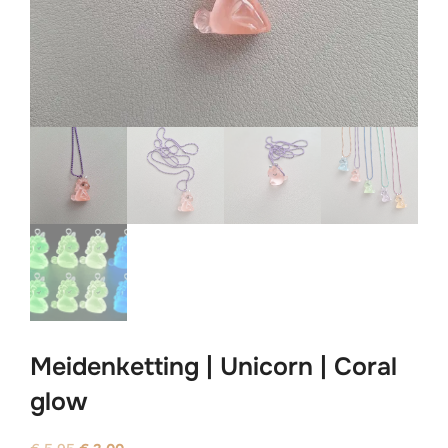
Meidenketting | Unicorn | Coral
glow
Oorspronkelijke
Huidige