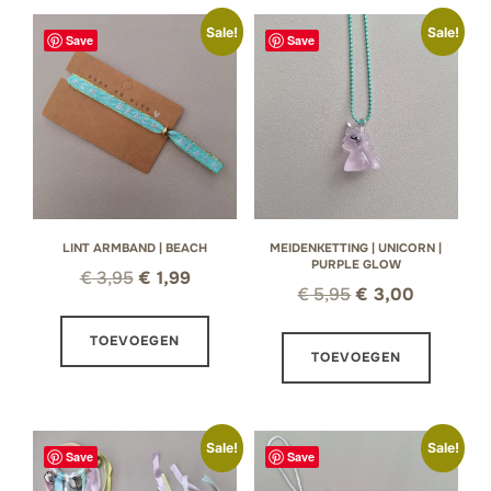
Sale!
Sale!
Save
Save
LINT ARMBAND | BEACH
MEIDENKETTING | UNICORN |
PURPLE GLOW
Oorspronkelijke
Huidige
€
3,95
€
1,99
Oorspronkelijke
Huidige
€
5,95
€
3,00
prijs
prijs
prijs
prijs
was:
is:
TOEVOEGEN
was:
is:
TOEVOEGEN
€ 3,95.
€ 1,99.
€ 5,95.
€ 3,00.
Sale!
Sale!
Save
Save