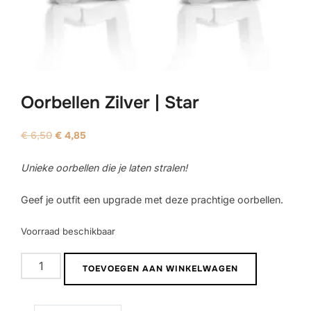
Oorbellen Zilver | Star
Oorspronkelijke
Huidige
€
6,50
€
4,85
prijs
prijs
Unieke oorbellen die je laten stralen!
was:
is:
€ 6,50.
€ 4,85.
Geef je outfit een upgrade met deze prachtige oorbellen.
Voorraad beschikbaar
Oorbellen
TOEVOEGEN AAN WINKELWAGEN
Zilver
|