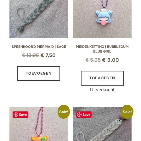
SPEENKOORD MERMAID | SAGE
MEIDENKETTING | BUBBLEGUM
BLUE GIRL
Oorspronkelijke
Huidige
€
13,95
€
7,50
Oorspronkelijke
Huidige
€
5,95
€
3,00
prijs
prijs
prijs
prijs
was:
is:
TOEVOEGEN
was:
is:
TOEVOEGEN
€ 13,95.
€ 7,50.
€ 5,95.
€ 3,00.
Uitverkocht
Sale!
Sale!
Save
Save