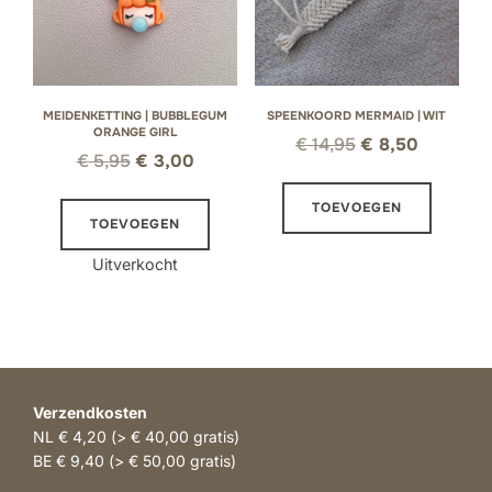
MEIDENKETTING | BUBBLEGUM
SPEENKOORD MERMAID | WIT
ORANGE GIRL
Oorspronkelijke
Huidige
€
14,95
€
8,50
Oorspronkelijke
Huidige
€
5,95
€
3,00
prijs
prijs
prijs
prijs
was:
is:
TOEVOEGEN
was:
is:
TOEVOEGEN
€ 14,95.
€ 8,50.
€ 5,95.
€ 3,00.
Uitverkocht
Verzendkosten
NL € 4,20 (> € 40,00 gratis)
BE € 9,40 (> € 50,00 gratis)