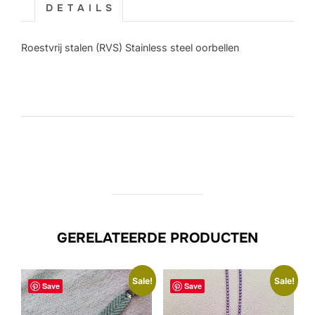
Star
D E T A I L S
aantal
Roestvrij stalen (RVS) Stainless steel oorbellen
GERELATEERDE PRODUCTEN
Sale!
Sale!
Save
Save