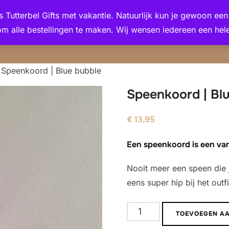
 is Tutterbel Gifts met vakantie. Natuurlijk kun je gewoon e
om alle bestellingen te maken. Wij wensen iedereen een hele
 Speenkoord | Blue bubble
Speenkoord | Bl
€
13,95
Een speenkoord is een va
Nooit meer een speen die j
eens super hip bij het outfi
Speenkoord
TOEVOEGEN A
|