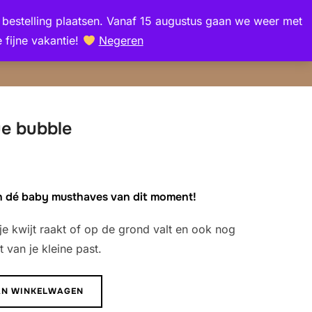
en bestelling plaatsen. Vanaf 15 augustus gaan we weer met
Zoek
 fijne vakantie!
Negeren
TOGGLE Z
naar:
ue bubble
n dé baby musthaves van dit moment!
e kwijt raakt of op de grond valt en ook nog
t van je kleine past.
AN WINKELWAGEN