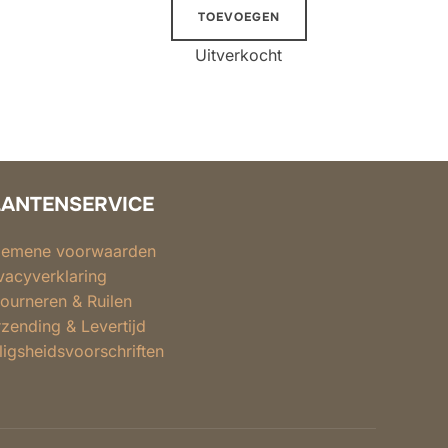
TOEVOEGEN
Uitverkocht
LANTENSERVICE
gemene voorwaarden
vacyverklaring
ourneren & Ruilen
zending & Levertijd
ligsheidsvoorschriften