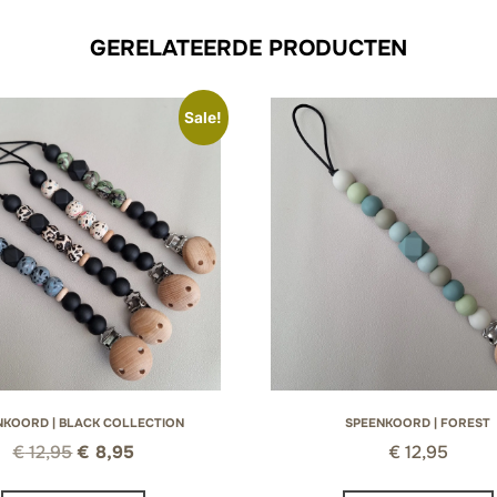
GERELATEERDE PRODUCTEN
Sale!
NKOORD | BLACK COLLECTION
SPEENKOORD | FOREST
Oorspronkelijke
Huidige
€
12,95
€
8,95
€
12,95
prijs
prijs
Dit